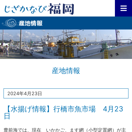
産地情報
産地情報
2024年4月23日
【水揚げ情報】行橋市魚市場 4月23
日
豊前海では、現在 いかかご、ます網（小型定置網）が主