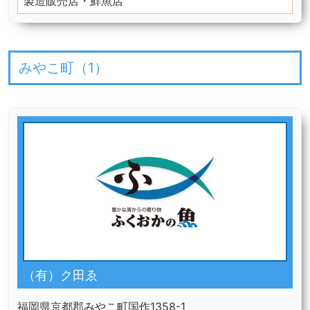
製造販売店・鮮魚店
みやこ町（
1
）
（有）ク田ゑ
福岡県京都郡みやこ町国作1358-1