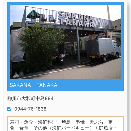
SAKANA TANAKA
柳川市大和町中島884
0944-76-1838
寿司・魚介・海鮮料理・焼鳥・串焼・天ぷら・定
食・食堂・その他（海鮮バーベキュー） / 鮮魚店・