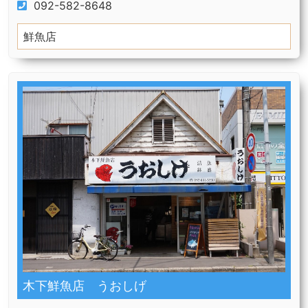
092-582-8648
鮮魚店
木下鮮魚店 うおしげ