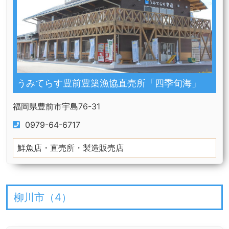
うみてらす豊前豊築漁協直売所「四季旬海」
福岡県豊前市宇島76-31
0979-64-6717
鮮魚店・直売所・製造販売店
柳川市（
4
）