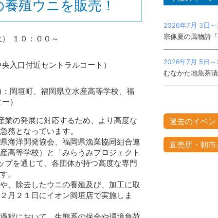
の養殖ウニを販売！
2026年7月 3日～
宗像夏の風物詩「
） １０：００～
2026年7月 5日～
中央入口付近セントラルコート）
むなかた地魚茶漬
力：岡垣町、福岡県立水産高等学校、福
ター）
産業の発展に対応するため、より高度な
過去のイベント 
急務となっています。
県海洋開発協会、福岡県漁業協同組合連
直売所・朝市
産高等学校）と「みらうみプロジェクト
ップを通じて、各団体が持つ高度な専門
す。
や、除去したウニの養殖及び、加工に取
２月２１日にイオン岡垣店で実施しま
過程において、生態系の保全や環境負荷