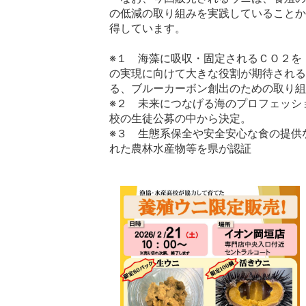
の低減の取り組みを実践していることか
得しています。
※１ 海藻に吸収・固定されるＣＯ
２
を
の実現に向けて大きな役割が期待される
る、ブルーカーボン創出のための取り組
※２ 未来につなげる海のプロフェッシ
校の生徒公募の中から決定。
※３ 生態系保全や安全安心な食の提供
れた農林水産物等を県が認証