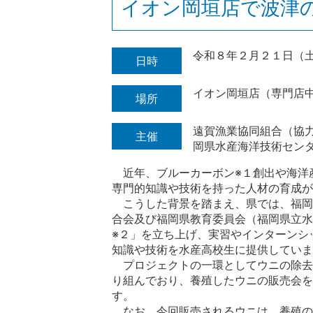
イオン岡垣店で波津
令和８年２月２１日（土
日時
イオン岡垣店（専門店
場所
遠賀漁業協同組合（協
主催
岡県水産海洋技術セン
近年、ブルーカーボン
※１
創出や海洋
専門的知識や技術を持った人材の育成が
こうした背景を踏まえ、県では、福岡
合会及び福岡県教育委員会（福岡県立水
※２
」を立ち上げ、実習やインターンシ
知識や技術を水産高校生に提供していま
プロジェクトの一環としてウニの除去
り組んでおり、養殖したウニの販売会を
す。
なお、今回販売されるウニは、養殖の