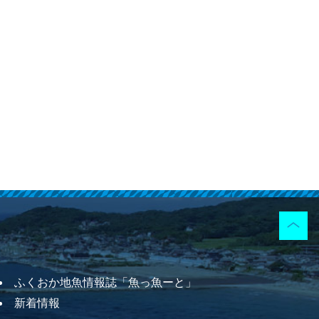
ふくおか地魚情報誌「魚っ魚ーと」
新着情報