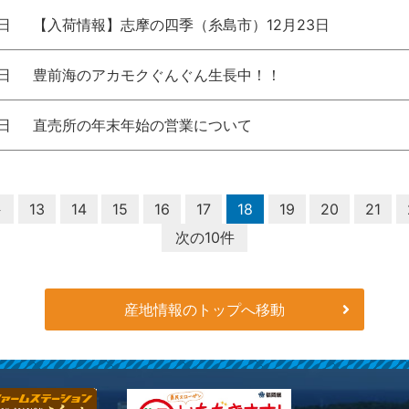
3日
【入荷情報】志摩の四季（糸島市）12月23日
3日
豊前海のアカモクぐんぐん生長中！！
2日
直売所の年末年始の営業について
件
13
14
15
16
17
18
19
20
21
次の10件
産地情報のトップへ移動