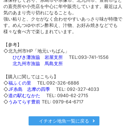
凍保存しており、糸島市や宗像市、北九州市、豊前市など
の直売所や小売店を中心に年中販売しています。最近は人
気のあまり売り切れになることも。
強い粘りと、クセがなく合わせやすいあっさり味が特徴で
す。めんつゆやポン酢和え、汁物、お好み焼きなどでも
様々な食べ方で楽しまれています。
【参考】
◇北九州市HP「地元いちばん」
ひびき灘漁協 岩屋支所
TEL:093-741-1556
北九州市漁協 馬島支所
【購入に関してはこちら】
◇
福ふくの里
TEL:092-326-6886
◇
JF糸島 志摩の四季
TEL: 092-327-4033
◇
道の駅むなかた
TEL: 0940-62-2715
◇
うみてらす豊前
TEL: 0979-64-6717
イチオシ地魚一覧に戻る