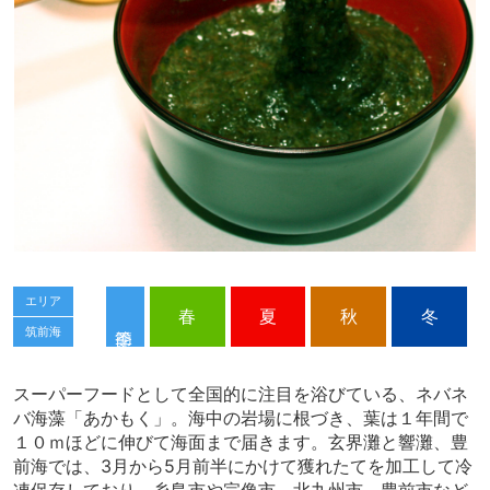
エリア
春
夏
秋
冬
筑前海
スーパーフードとして全国的に注目を浴びている、ネバネ
バ海藻「あかもく」。海中の岩場に根づき、葉は１年間で
１０ｍほどに伸びて海面まで届きます。玄界灘と響灘、豊
前海では、3月から5月前半にかけて獲れたてを加工して冷